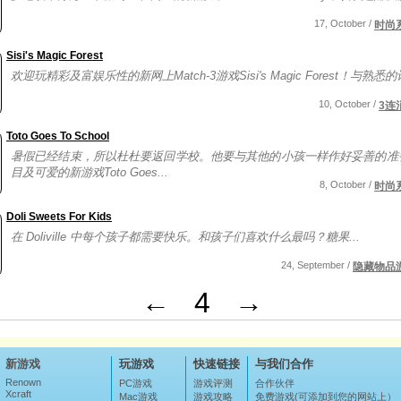
17, October /
时尚
Sisi's Magic Forest
欢迎玩精彩及富娱乐性的新网上Match-3游戏Sisi's Magic Forest！与熟悉的
10, October /
3连
Toto Goes To School
暑假已经结束，所以杜杜要返回学校。他要与其他的小孩一样作好妥善的准
目及可爱的新游戏Toto Goes...
8, October /
时尚
Doli Sweets For Kids
在 Doliville 中每个孩子都需要快乐。和孩子们喜欢什么最吗？糖果...
24, September /
隐藏物品
←
4
→
新游戏
玩游戏
快速链接
与我们合作
Renown
PC游戏
游戏评测
合作伙伴
Xcraft
Mac游戏
游戏攻略
免费游戏(可添加到您的网站上）