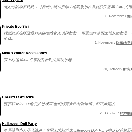
Toto's Quest
满足你的朋友托托，可爱的小狗从推翻土地新娱乐及具挑战性游戏 Toto 的追求
6, November /
冒
Private Eye Sisi
玩新娱乐在线隐藏对象的游戏私家侦探茜茜 ！可爱猫咪多丽土地从茜茜是一
使命...
1, November /
隐藏物品
Mina's Winter Accessories
有下标题 Mina 冬季配件新时尚游戏乐趣...
30, October /
时尚
Breakfast At Doli's
丽莎和 Mina 让他们梦想成真!他们打开自己的咖啡馆，叫它推翻的...
28, October /
经济策
Halloween Doli Party
多尼镇举办万圣节派对！在网上的新游戏Halloween Doli Party中认识连娜及丽