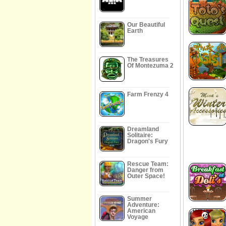
Our Beautiful
Earth
The Treasures
Of Montezuma 2
Farm Frenzy 4
Dreamland
Solitaire:
Dragon's Fury
Rescue Team:
Danger from
Outer Space!
Summer
Adventure:
American
Voyage