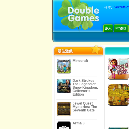
Secrets o
样本:
多人
PC游戏
最佳遊戲
Minecraft
Dark Strokes:
The Legend of
Snow Kingdom.
Collector's
Edition
Jewel Quest
Mysteries: The
Seventh Gate
Arma 3