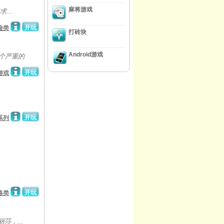
麻将游戏
...
开玩
险类
打砖块
Android游戏
个严重的
开玩
游戏
开玩
系列
开玩
略类
莎，...