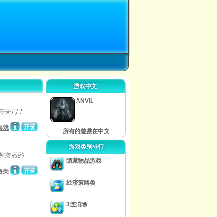
游戏中文
ANVIL
告关门！
开玩
游戏
所有的遊戲在中文
游戏类别排行
那美丽的
隐藏物品游戏
开玩
略类
经济策略类
3连消除