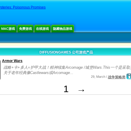
steries: Poisonous Promises
MAC游戏
免费游戏
在线游戏
隐藏物品游戏
DIFFUSIONGAMES 公司游戏产品
Armor Wars
战略+卡+多人=护甲大战！精神续集Arcomage /城堡Wars.This一个是采
关于老年经典像Castlewars或Arcomage...
29, March /
战争策略类
1
→