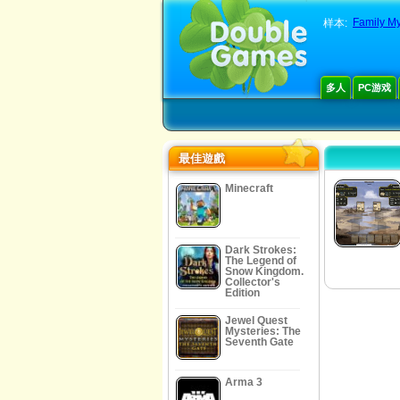
Family My
样本:
多人
PC游戏
最佳遊戲
Minecraft
Dark Strokes:
The Legend of
Snow Kingdom.
Collector's
Edition
Jewel Quest
Mysteries: The
Seventh Gate
Arma 3