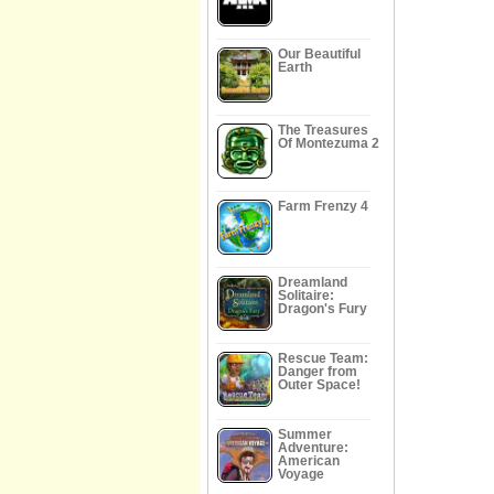
Our Beautiful
Earth
The Treasures
Of Montezuma 2
Farm Frenzy 4
Dreamland
Solitaire:
Dragon's Fury
Rescue Team:
Danger from
Outer Space!
Summer
Adventure:
American
Voyage