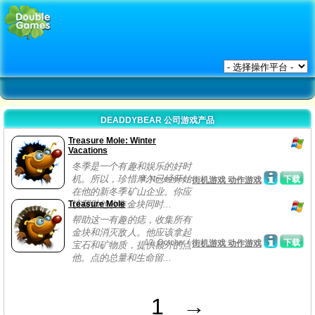
DEADDYBEAR 公司游戏产品
Treasure Mole: Winter
Vacations
冬季是一个有趣和娱乐的好时
机。所以，珍惜摩尔已经开始
4, November /
下载
街机游戏 动作游戏
在他的新冬季矿山企业。你应
Treasure Mole
该帮助他收集金块同时...
帮助这一有趣的痣，收集所有
金块和消灭敌人。他应该拿起
12, October /
下载
街机游戏 动作游戏
宝石和矿物质，提供额外的点
他。点的总量和生命留...
1
→