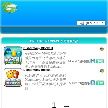
CREATIVE RAMPAGE 公司游戏产品
Disharmony Blocks II
旅行回到一个时间和地点的情
感作为真正众生存在的地方
24, April /
下载
3连消除
！作为一个新合格的和谐智
者，你被传唤到 Sundast...
Disharmony Blocks
玩新的开心及刺激的游戏
Disharmony Blocks来置身于
31, August /
下载
3连消除
迷人的法贡及体验叫人赞叹
的...
1
→