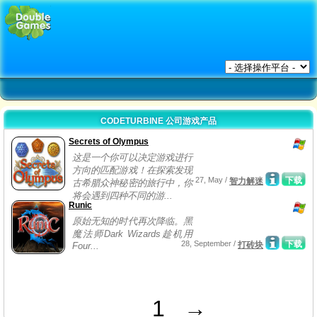
CODETURBINE 公司游戏产品
Secrets of Olympus
这是一个你可以决定游戏进行
方向的匹配游戏！在探索发现
27, May /
下载
智力解迷
古希腊众神秘密的旅行中，你
将会遇到四种不同的游...
Runic
原始无知的时代再次降临。黑
魔法师Dark Wizards趁机用
28, September /
下载
打砖块
Four...
1
→