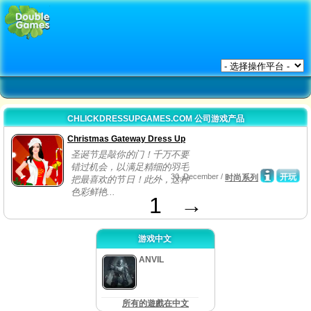
CHLICKDRESSUPGAMES.COM 公司游戏产品
Christmas Gateway Dress Up
圣诞节是敲你的门！千万不要
错过机会，以满足精细的羽毛
30, December /
开玩
时尚系列
把最喜欢的节日！此外，这种
色彩鲜艳...
1
→
游戏中文
ANVIL
所有的遊戲在中文