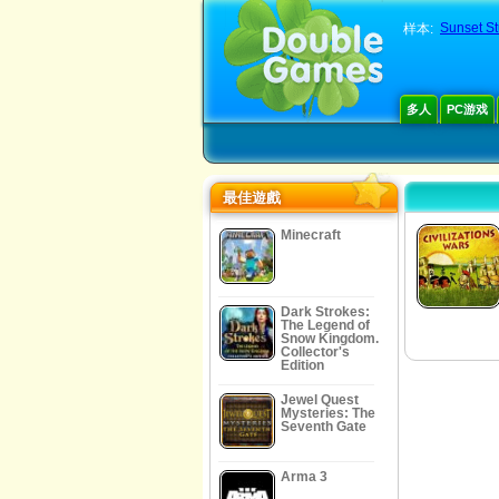
Sunset S
样本:
多人
PC游戏
最佳遊戲
Minecraft
Dark Strokes:
The Legend of
Snow Kingdom.
Collector's
Edition
Jewel Quest
Mysteries: The
Seventh Gate
Arma 3