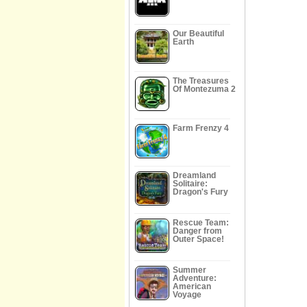
Our Beautiful
Earth
The Treasures
Of Montezuma 2
Farm Frenzy 4
Dreamland
Solitaire:
Dragon's Fury
Rescue Team:
Danger from
Outer Space!
Summer
Adventure:
American
Voyage