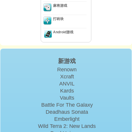
麻将游戏
打砖块
Android游戏
新游戏
Renown
Xcraft
ANVIL
Kards
Vaults
Battle For The Galaxy
Deadhaus Sonata
Emberlight
Wild Terra 2: New Lands