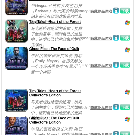
当Gingertail被前女友芭芭拉
（Barbara）称为家的时候，
14, January /
下载
隐藏物品游戏
他从来没有想到这将是对他和
Tiny Tales: Heart of the Forest
她的生活的...
马克斯经过绝望的追索，挽救
了他的童年，回到自己的旅途
24, August /
下载
隐藏物品游戏
中，证明自己比他想象的更具
挑战性。...
Ghost Files: The Face of Guilt
年轻的警察侦探艾米莉·梅耶
（Emily Meyer）被指派解决
27, July /
下载
隐藏物品游戏
一个连环杀手案件“有罪人”，
当一个神秘...
Tiny Tales: Heart of the Forest
Collector's Edition
马克斯经过绝望的追索，挽救
了他的童年，回到自己的旅途
26, July /
下载
隐藏物品游戏
中，证明自己比他想象的更具
Ghost Files: The Face of Guilt
挑战性。...
Collector's Edition
年轻的警察侦探艾米莉·梅耶
（Emily Meyer）被指派解决
28, June /
下载