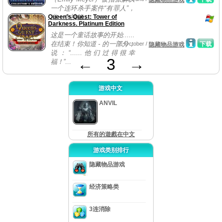
隐藏物品游戏
一个连环杀手案件“有罪人”，
Queen's Quest: Tower of
当一个神秘...
Darkness. Platinum Edition
这是一个童话故事的开始......
在结束！你知道 - 的一部分，
7, October /
下载
隐藏物品游戏
说：“......他们过得很幸
←
3
→
福！”...
游戏中文
ANVIL
所有的遊戲在中文
游戏类别排行
隐藏物品游戏
经济策略类
3连消除