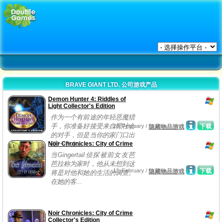
BRAVE GIANT LTD. 公司游戏产品
Demon Hunter 4: Riddles of
Light Collector's Edition
作为一个有前途的年轻恶魔猎
手，你准备好接受来自黑社会
28, February /
下载
隐藏物品游戏
的对手，但是当你的家门口出
Noir Chronicles: City of Crime
现一个古...
当Gingertail侦探被前女友芭
芭拉称为家时，他从未想到这
12, February /
下载
隐藏物品游戏
将是对他和她的生活的调查。
在她的客...
Noir Chronicles: City of Crime
Collector's Edition