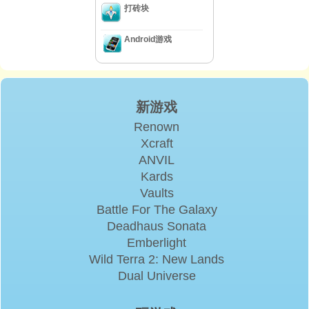
打砖块
Android游戏
新游戏
Renown
Xcraft
ANVIL
Kards
Vaults
Battle For The Galaxy
Deadhaus Sonata
Emberlight
Wild Terra 2: New Lands
Dual Universe