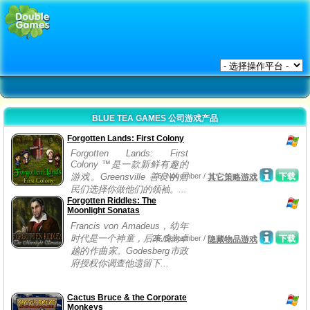
BLUE TEA GAMES 公司游戏产品
Forgotten Lands: First Colony
Forgotten Lands: First
Colony ™是一款新鲜有趣的
游戏。Greensville 善良的居
6, November /
下载
其它策略游戏
民们选择你做他们的领袖。...
Forgotten Riddles: The
Moonlight Sonatas
Francis von Amadeus，幼年
时代是一个神童，后来成为卓
25, September /
下载
隐藏物品游戏
越的作曲家。Godesberg市政
府授权你调查他遗留下...
Cactus Bruce & the Corporate
Monkeys