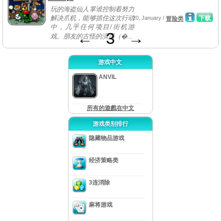
玩的海盗仙人掌谁控制着努力
解决爪机，能够抓住这次行动
20, January /
下载
冒险类
中，几乎任何项目/街机游
←
3
→
戏。朋友的古怪的演员（�...
游戏中文
ANVIL
所有的遊戲在中文
游戏类别排行
隐藏物品游戏
经济策略类
3连消除
麻将游戏