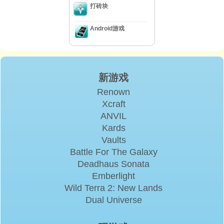
打砖块
Android游戏
新游戏
Renown
Xcraft
ANVIL
Kards
Vaults
Battle For The Galaxy
Deadhaus Sonata
Emberlight
Wild Terra 2: New Lands
Dual Universe