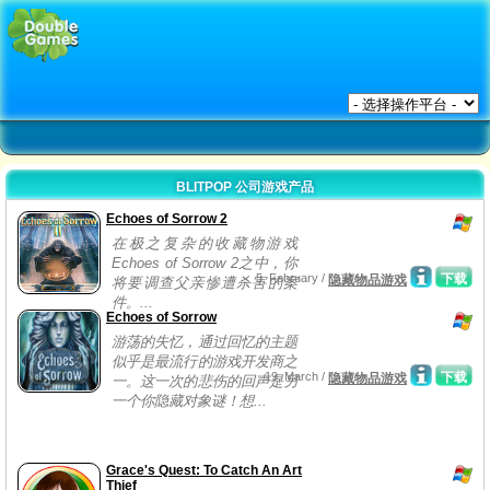
BLITPOP 公司游戏产品
Echoes of Sorrow 2
在极之复杂的收藏物游戏
Echoes of Sorrow 2之中，你
5, February /
下载
隐藏物品游戏
将要调查父亲惨遭杀害的案
件。...
Echoes of Sorrow
游荡的失忆，通过回忆的主题
似乎是最流行的游戏开发商之
19, March /
下载
隐藏物品游戏
一。这一次的悲伤的回声是另
一个你隐藏对象谜！想...
Grace's Quest: To Catch An Art
Thief