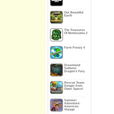
Our Beautiful
Earth
The Treasures
Of Montezuma 2
Farm Frenzy 4
Dreamland
Solitaire:
Dragon's Fury
Rescue Team:
Danger from
Outer Space!
Summer
Adventure:
American
Voyage