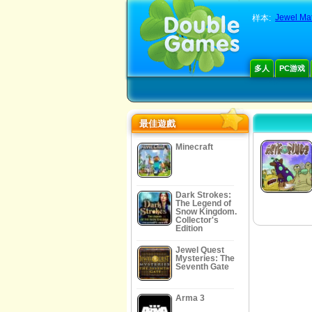
Jewel Mat
样本:
多人
PC游戏
最佳遊戲
Minecraft
Dark Strokes:
The Legend of
Snow Kingdom.
Collector's
Edition
Jewel Quest
Mysteries: The
Seventh Gate
Arma 3