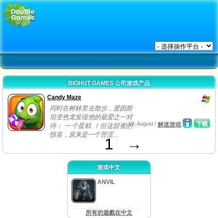
BIGHUT GAMES 公司游戏产品
Candy Maze
同时在树林里去散步，爱因斯
坦变色龙发现他的最爱之一对
19, August /
下载
解迷游戏
待： 一个蛋糕 ！但这甜蜜的
惊喜，原来是一个苦涩...
1
→
游戏中文
ANVIL
所有的遊戲在中文