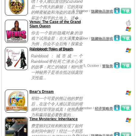
嘿！令人难以置信的Zuzuland
是一个伟大的麻烦：它的美味
7, October /
下载
隐藏物品游戏
的蜂蜜被盗和海盗的道路上破
坏这个和平的土地上。进�...
Venus: The Case of the Grand
Slam Queen
你去一个新的隐藏对象的游
戏？试用金星：在大满贯女王
6, October /
下载
隐藏物品游戏
为例，你会不会后悔！探索金
Rainblood: Town of Death
星的神奇世界，帮助她...
Rainblood：城市成一个
Rainblood脊柱死亡潜水心寒
5, October /
下载
冒险类
的故事：死亡的城镇！相约黑
一神秘男子是谁在抵达镇庞毁
灭性瘟...
Bear's Dream
帮助一个可爱的熊让他的梦想
后，在这个令人难以置信的艰
4, October /
下载
经济策略类
难时刻管理游戏真！使熊的能
力和赢得最必要数量的...
Time Mysteries: Inheritance
费雯丽刘汉铨刚刚发现了如何
在时间中旅行！经过一个邪恶
3, October /
下载