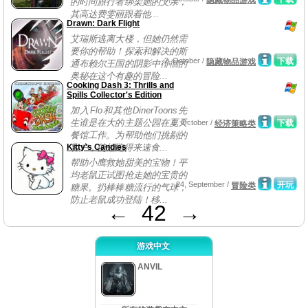
隐藏物品游戏
的时间旅行者绑架她的父亲，
其高达费雯丽跟着他...
Drawn: Dark Flight
艾瑞斯逃离大楼，但她仍然需
要你的帮助！探索和解决的斯
2, October /
下载
隐藏物品游戏
通布赖尔王国的阴影中徘徊的
奥秘在这个有趣的冒险...
Cooking Dash 3: Thrills and
Spills Collector's Edition
加入Flo和其他DinerToons先
生谁是在大的主题公园在夏天
1, October /
下载
经济策略类
餐馆工作。为帮助他们挑剔的
Kitty's Candies
客户，使短跑得来速食...
帮助小鹰救她甜美的宝物！平
均老鼠正试图抢走她的宝贵的
24, September /
开玩
冒险类
糖果。扔棒棒糖流行的气球，
防止老鼠成功登陆！移...
←
42
→
游戏中文
ANVIL