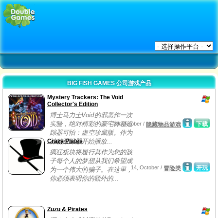
BIG FISH GAMES 公司游戏产品
Mystery Trackers: The Void
Collector's Edition
博士马力士Void的邪恶作一次
实验，绝对精彩的豪宅神秘追
15, October /
下载
隐藏物品游戏
踪器可怕：虚空珍藏版。作为
Crazy Plates
神秘跟踪器开始播放...
疯狂板块将履行其作为您的孩
子每个人的梦想从我们希望成
14, October /
开玩
冒险类
为一个伟大的骗子。在这里，
你必须表明你的额外的...
Zuzu & Pirates