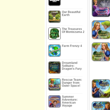
Our Beautiful
Earth
The Treasures
Of Montezuma 2
Farm Frenzy 4
Dreamland
Solitaire:
Dragon's Fury
Rescue Team:
Danger from
Outer Space!
Summer
Adventure:
American
Voyage