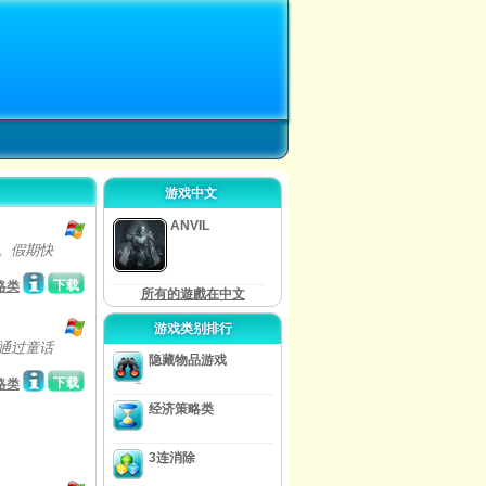
游戏中文
ANVIL
问。假期快
下载
略类
所有的遊戲在中文
游戏类别排行
通过童话
隐藏物品游戏
下载
略类
经济策略类
3连消除