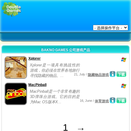
BAKNO GAMES 公司游戏产品
Xplorer
Xplorer是一项具有挑战性的
游戏，你必须在世界各地旅行
21, July /
下载
隐藏物品游戏
寻找隐藏的物品。...
MacPinball
MacPinball是一个非常有趣的
3D弹珠台游戏。它的目的是
16, June /
下载
体育游戏
为Mac OS版本X...
1
→