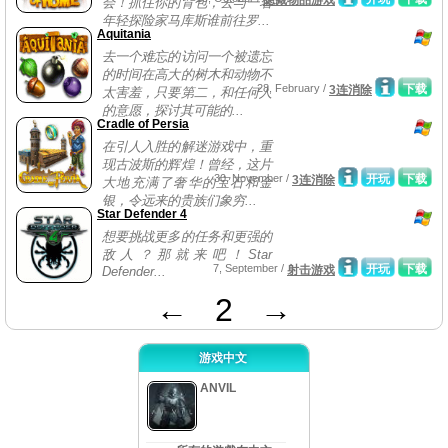
隐藏物品游戏
会！抓住你的背包，去与一名
年轻探险家马库斯谁前往罗...
Aquitania
去一个难忘的访问一个被遗忘
的时间在高大的树木和动物不
28, February /
下载
3连消除
太害羞，只要第二，和任何人
的意愿，探讨其可能的...
Cradle of Persia
在引人入胜的解迷游戏中，重
现古波斯的辉煌！曾经，这片
30, November /
开玩
下载
3连消除
大地充满了奢华的宝石和金
银，令远来的贵族们象穷...
Star Defender 4
想要挑战更多的任务和更强的
敌人？那就来吧！Star
7, September /
开玩
下载
射击游戏
Defender...
←
2
→
游戏中文
ANVIL