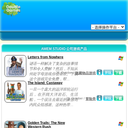
AWEM STUDIO 公司游戏产品
Letters from Nowhere
谜语一样解决了复杂的故事情
节和令人费解？然后，不知从
28, October /
开玩
下载
隐藏物品游戏
何处字母游戏你会喜欢。下载
这个游戏完全免费，帮...
The Island: Castaway
一旦一个庞大的远洋班轮运行
后，在开阔大洋岩石。生活
21, October /
开玩
下载
冒险类
船，一个设法去最近的豪放岛
内民众组感谢。这种热带...
Golden Trails: The New
Western Rush