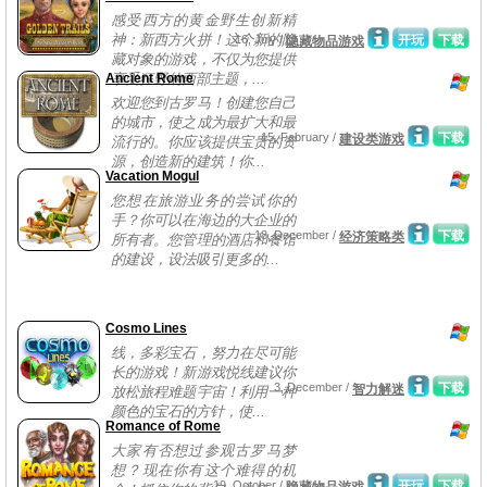
感受西方的黄金野生创新精
神：新西方火拼！这个新的隐
16, July /
开玩
下载
隐藏物品游戏
藏对象的游戏，不仅为您提供
Ancient Rome
享受狂野的西部主题，...
欢迎您到古罗马！创建您自己
的城市，使之成为最扩大和最
15, February /
下载
建设类游戏
流行的。你应该提供宝贵的资
源，创造新的建筑！你...
Vacation Mogul
您想在旅游业务的尝试你的
手？你可以在海边的大企业的
18, December /
下载
经济策略类
所有者。您管理的酒店和餐馆
的建设，设法吸引更多的...
Cosmo Lines
线，多彩宝石，努力在尽可能
长的游戏！新游戏悦线建议你
3, December /
下载
智力解迷
放松旅程难题宇宙！利用一种
颜色的宝石的方针，使...
Romance of Rome
大家有否想过参观古罗马梦
想？现在你有这个难得的机
19, October /
开玩
下载