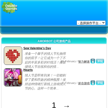
AMORBOT 公司游戏产品
Sew Valentine's Day
准备一个棘手的情人节礼物用
你的双手！让它成为一个了不
10, February /
开玩
智力解迷
起的丰富多彩的针线活！播放
缝情人节在线和你的情...
Hearts
情人节是即将到来！一切都刺
穿了爱和昂扬的精神氛围！保
8, February /
开玩
射击游戏
持这种情绪打新线上游戏情人
节的心。这样一个简单...
1
→