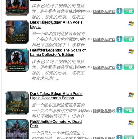
谋杀已经到了安静的街道拯
救，所有受害者共享模式的神
14, September /
下载
隐藏物品游戏
秘的，发光的疤痕。 红衣主
Dark Tales: Edgar Allan Poe's
教发送您进行...
Ligeia
当一个匿名信到达预言杀害的
一个突出主请求你的帮助，你
17, August /
下载
隐藏物品游戏
和杜平跳的情况下！ 没有什
Haunted Legends: The Scars of
么是相当什...
Lamia Collector's Edition
谋杀已经到了安静的街道拯
救，所有受害者共享模式的神
16, August /
下载
隐藏物品游戏
秘的，发光的疤痕。 红衣主
教发送您进行...
Dark Tales: Edgar Allan Poe's
Ligeia Collector's Edition
当一个匿名信到达预言杀害的
一个突出主请求你的帮助，你
26, July /
下载
隐藏物品游戏
和杜平跳的情况下！ 没有什
Redemption Cemetery: Dead
么是相当什...
Park
一个消息从一个神秘的陌生人
叫你的帮助，在一个古老的游
20, July /
下载