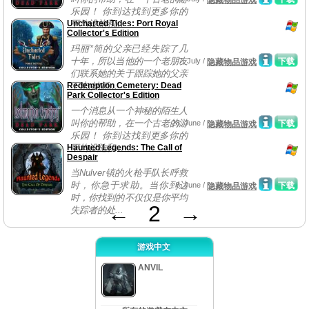
隐藏物品游戏
乐园！ 你到达找到更多你的
Uncharted Tides: Port Royal
平均设施和...
Collector's Edition
玛丽*简的父亲已经失踪了几
十年，所以当他的一个老朋友
7, July /
下载
隐藏物品游戏
们联系她的关于跟踪她的父亲
Redemption Cemetery: Dead
下来,她抓...
Park Collector's Edition
一个消息从一个神秘的陌生人
叫你的帮助，在一个古老的游
28, June /
下载
隐藏物品游戏
乐园！ 你到达找到更多你的
Haunted Legends: The Call of
平均设施和...
Despair
当Nulver镇的火枪手队长呼救
时，你急于求助。当你到达
8, June /
下载
隐藏物品游戏
时，你找到的不仅仅是你平均
←
2
→
失踪者的处...
游戏中文
ANVIL