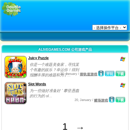
ALIVEGAMES.COM 公司游戏产品
Juicy Puzzle
你是一个难题美食家，寻找某
个有趣的娱乐？幸运你！得到
20, January /
开玩
下载
接轨道游戏
报酬丰厚的难题和为了...
Slot Words
为一些做好准备好 ' 攀登愚蠢
的行为的 ol...
20, January /
下载
赌场游戏
1
→