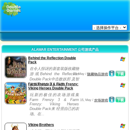
ALAWAR ENTERTAINMENT 公司游戏产品
Behind the Reflection Double
Pack
在令人惊讶的新套装版收藏物
游戏Behind the Reflection
23, May /
下载
隐藏物品游戏
Double Pack中击败妖邪 及智
Farm Frenzy 3 & Farm Frenzy:
胜阴险的女巫。不要...
Viking Heroes Double Pack
玩新的极佳的农场游戏集
Farm Frenzy 3 & Farm
15, May /
下载
农场游戏
Frenzy: Viking Heroes
Double Pack来 经营自己的农
场。在...
Viking Brothers