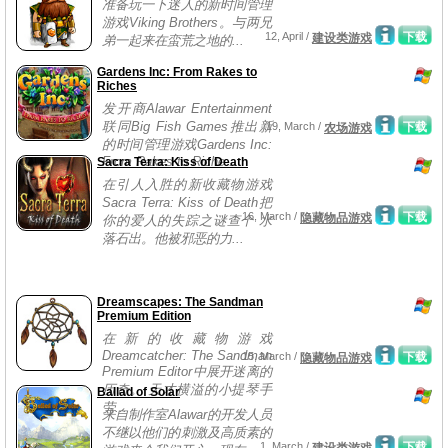
准备玩一下迷人的新时间管理
游戏Viking Brothers。与两兄
12, April /
下载
建设类游戏
弟一起来在蛮荒之地的...
Gardens Inc: From Rakes to
Riches
发开商Alawar Entertainment
联同Big Fish Games推出新
19, March /
下载
农场游戏
的时间管理游戏Gardens Inc:
From Rakes to Riche...
Sacra Terra: Kiss of Death
在引人入胜的新收藏物游戏
Sacra Terra: Kiss of Death把
16, March /
下载
隐藏物品游戏
你的爱人的失踪之谜查个 水
落石出。他被邪恶的力...
Dreamscapes: The Sandman
Premium Edition
在新的收藏物游戏
Dreamcatcher: The Sandman
15, March /
下载
隐藏物品游戏
Premium Editor中展开迷离的
历奇。 天才横溢的小提琴手
Ballad of Solar
劳...
来自制作室Alawar的开发人员
不继以他们的刺激及高质素的
1, March /
下载