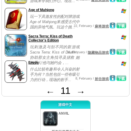
建设类游戏
游戏来令我们开心。现在...
Age of Mahjong
玩一下具激发性的配对牌游戏
Age of Mahjong来感受古代中
22, February /
下载
麻将游戏
国的异地气氛。玩这个挑...
Sacra Terra: Kiss of Death
Collector's Edition
玩刺激及与别不同的新游戏
Sacra Terra: Kiss of Death，
15, February /
下载
隐藏物品游戏
协助那女主角找寻及拯救 她
Envoy
的爱人!他与她约会，...
什么比较有趣和令人兴奋的射
手为何？当然包括一些有吸引
8, February /
下载
射击游戏
力的行动，现场的射手...
←
11
→
游戏中文
ANVIL