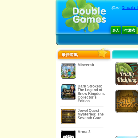
Dracula: L
样本:
多人
PC游戏
最佳遊戲
Minecraft
Dark Strokes:
The Legend of
Snow Kingdom.
Collector's
Edition
Jewel Quest
Mysteries: The
Seventh Gate
Arma 3