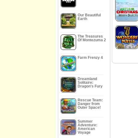
Our Beautiful
Earth
The Treasures
Of Montezuma 2
Farm Frenzy 4
Dreamland
Solitaire:
Dragon's Fury
Rescue Team:
Danger from
Outer Space!
Summer
Adventure:
American
Voyage