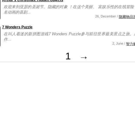
Arthur's Christmas. Hidden Objects
欢迎来到亚瑟的圣诞节。隐藏的对象 ！在这个美丽、 富娱乐性的在线冒险
名动画的喜剧...
26, December /
隐藏物品
7 Wonders Puzzle
在叫人着迷的新拼图游戏7 Wonders Puzzle参与前往世界最美景点之旅
作...
2, June /
智力
1
→